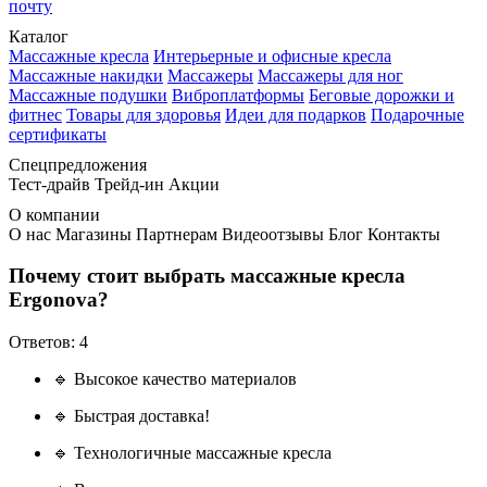
почту
Каталог
Массажные кресла
Интерьерные и офисные кресла
Массажные накидки
Массажеры
Массажеры для ног
Массажные подушки
Виброплатформы
Беговые дорожки и
фитнес
Товары для здоровья
Идеи для подарков
Подарочные
сертификаты
Спецпредложения
Тест-драйв
Трейд-ин
Акции
О компании
О нас
Магазины
Партнерам
Видеоотзывы
Блог
Контакты
Почему стоит выбрать массажные кресла
Ergonova?
Ответов:
4
🔹 Высокое качество материалов
🔹 Быстрая доставка!
🔹 Технологичные массажные кресла