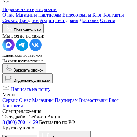
Подарочные сертификаты
О нас
Магазины
Партнерам
Видеоотзывы
Блог
Контакты
Сервис
Трейд-ин
Акции
Тест-драйв
Доставка
Оплата
Позвонить нам
Мы всегда на связи:
Клиентская поддержка
На связи круглосуточно
Заказать звонок
Видеоконсультация
Написать на почту
Меню
Сервис
О нас
Магазины
Партнерам
Видеоотзывы
Блог
Контакты
Спецпредложения
Тест-драйв
Трейд-ин
Акции
8 (800) 700-14-29
Бесплатно по РФ
Круглосуточно