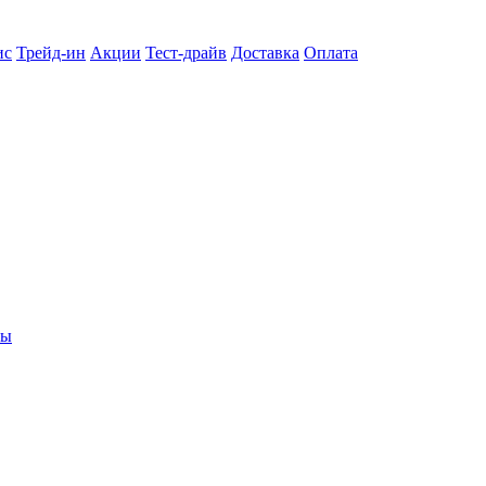
ис
Трейд-ин
Акции
Тест-драйв
Доставка
Оплата
ты