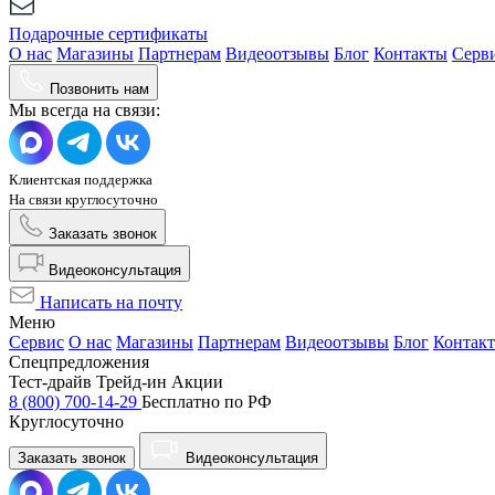
Подарочные сертификаты
О нас
Магазины
Партнерам
Видеоотзывы
Блог
Контакты
Серв
Позвонить нам
Мы всегда на связи:
Клиентская поддержка
На связи круглосуточно
Заказать звонок
Видеоконсультация
Написать на почту
Меню
Сервис
О нас
Магазины
Партнерам
Видеоотзывы
Блог
Контак
Спецпредложения
Тест-драйв
Трейд-ин
Акции
8 (800) 700-14-29
Бесплатно по РФ
Круглосуточно
Заказать звонок
Видеоконсультация