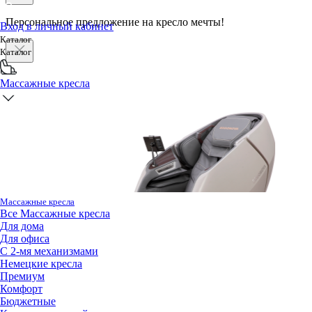
Персональное предложение на кресло мечты!
Вход в личный кабинет
Каталог
Каталог
Массажные кресла
Массажные кресла
Все
Массажные кресла
Для дома
Для офиса
С 2-мя механизмами
Немецкие кресла
Премиум
Комфорт
Бюджетные