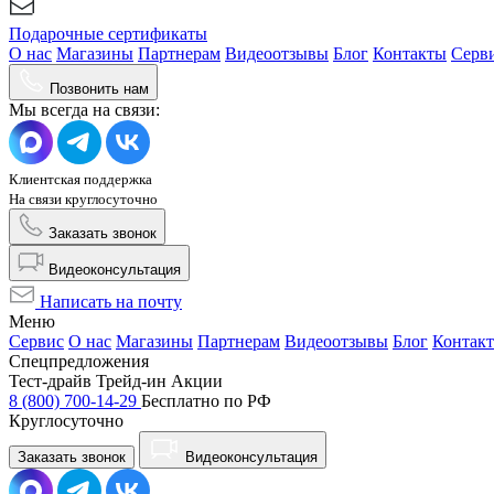
Подарочные сертификаты
О нас
Магазины
Партнерам
Видеоотзывы
Блог
Контакты
Серв
Позвонить нам
Мы всегда на связи:
Клиентская поддержка
На связи круглосуточно
Заказать звонок
Видеоконсультация
Написать на почту
Меню
Сервис
О нас
Магазины
Партнерам
Видеоотзывы
Блог
Контак
Спецпредложения
Тест-драйв
Трейд-ин
Акции
8 (800) 700-14-29
Бесплатно по РФ
Круглосуточно
Заказать звонок
Видеоконсультация