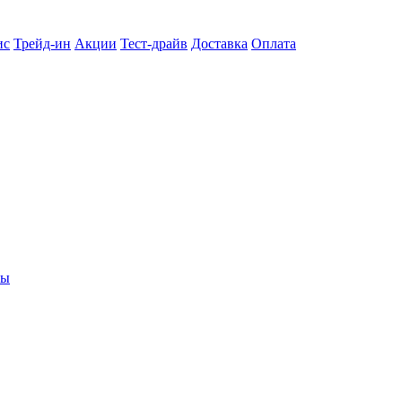
ис
Трейд-ин
Акции
Тест-драйв
Доставка
Оплата
ты